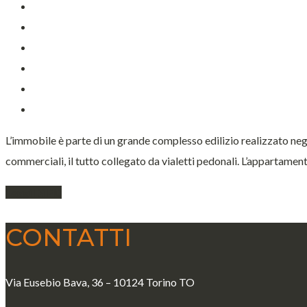
L’immobile è parte di un grande complesso edilizio realizzato negli 
commerciali, il tutto collegato da vialetti pedonali. L’appartament
Leggi Di Più
CONTATTI
Via Eusebio Bava, 36 – 10124 Torino TO