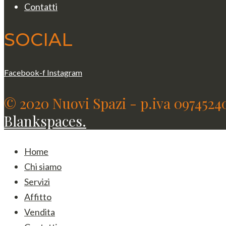
Contatti
SOCIAL
Facebook-f
Instagram
© 2020 Nuovi Spazi - p.iva 0974524
Blankspaces.
Home
Chi siamo
Servizi
Affitto
Vendita